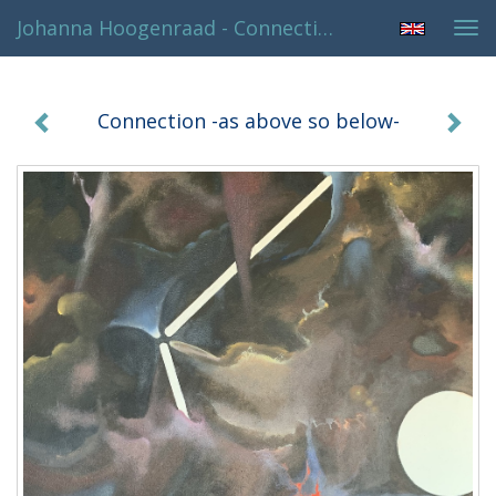
Johanna Hoogenraad - Connection -as Above So Below-
Tog
navi
Connection -as above so below-