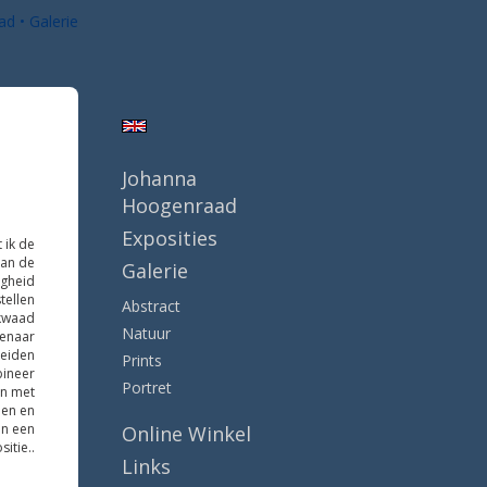
ad
Galerie
Johanna
Hoogenraad
Exposities
t ik de
van de
Galerie
igheid
tellen
Abstract
 kwaad
Natuur
tenaar
heiden
Prints
bineer
Portret
en met
nen en
in een
Online Winkel
itie..
Links