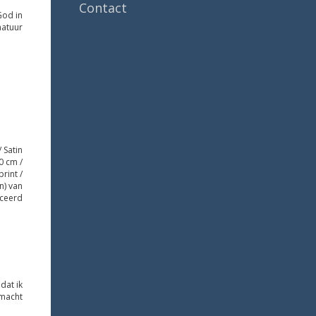
Contact
God in
natuur
 Satin
0 cm /
rint /
n) van
iceerd
dat ik
 macht