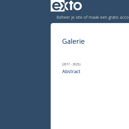
Beheer je site
of
maak een gratis acco
Galerie
(2017 - 2025)
Abstract