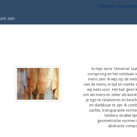
Johanna Hoogenra
unt aan
.
In mijn serie 'Universe' laa
oorsprong en het ontstaan 
mens zien. Ik wijs op de niet
van de mens, in tijd en ruimte s
wij niets voor. Het kan geen
om als mens en zeker als kuns
je ego te relativeren en besc
en dankbaar te zijn. Ik com
zachte, transparante vorm
heldere strakke lij
geometrische vormen 
abstracte compos