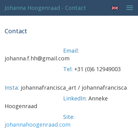
Johanna Hoogenraad - Contact
Tog
navi
Contact
Email
:
johanna.f.hh@gmail.com
Tel:
+31 (0)6 12949003
Insta:
johannafrancisca_art / johannafrancisca
LinkedIn:
Anneke
Hoogenraad
Site:
johannahoogenraad.com