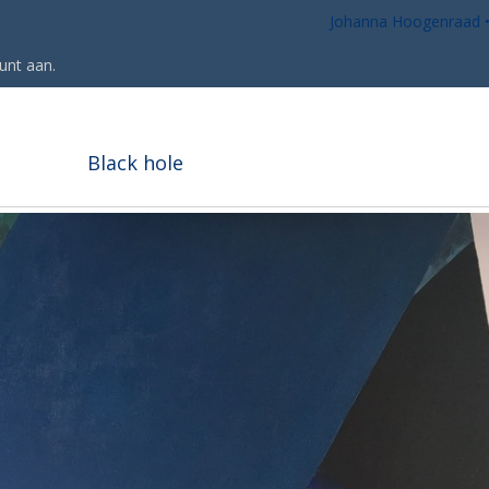
Johanna Hoogenraad
unt aan
.
Black hole