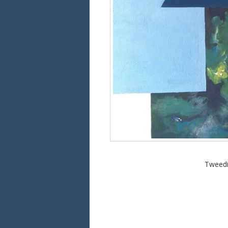
Tweedi