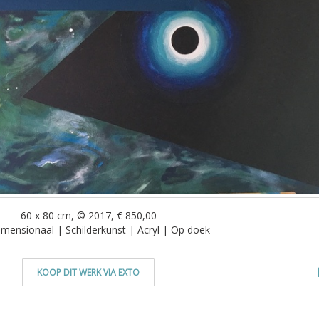
60 x 80 cm, © 2017, € 850,00
mensionaal | Schilderkunst | Acryl | Op doek
KOOP DIT WERK VIA EXTO