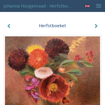
Johanna Hoogenraad - Herfstboeket
Tog
navi
Herfstboeket