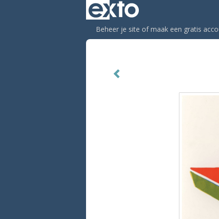
Beheer je site
of
maak een gratis acco