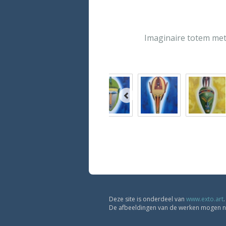
Imaginaire totem me
Deze site is onderdeel van
www.exto.art
De afbeeldingen van de werken mogen nie