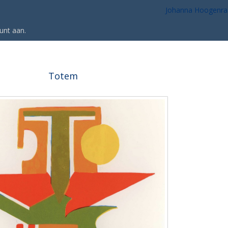
Johanna Hoogenra
unt aan
.
Totem