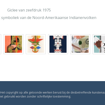
Giclee van zeefdruk 1975
t symboliek van de Noord-Amerikaanse Indianenvolken
. Het copyright op alle getoonde werken berust bij de desbetreffende kunstenaa
t gebruikt worden zonder schriftelijke toestemming.